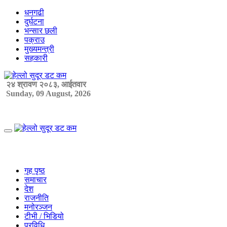
Skip
धनगढी
to
दुर्घटना
content
भन्सार छली
पक्राउ
मुख्यमन्त्री
सहकारी
२४ श्रावण २०८३, आईतवार
Sunday, 09 August, 2026
Primary
Menu
गृह पृष्ठ
समाचार
देश
राजनीति
मनोरञ्जन
टीभी / भिडियो
प्रविधि