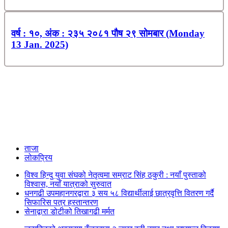
वर्ष : १०, अंक : २३५ २०८१ पौष २९ सोमबार (Monday
13 Jan. 2025)
ताजा
लोकप्रिय
विश्व हिन्दु युवा संघको नेतृत्वमा सम्राट सिंह ठकुरी : नयाँ पुस्ताको
विश्वास, नयाँ यात्राको सुरुवात
धनगढी उपमहानगरद्वारा ३ सय ५८ विद्यार्थीलाई छात्रवृत्ति वितरण गर्दै
सिफारिस पत्र हस्तान्तरण
सेनाद्वारा डोटीको तिखागढी मर्मत