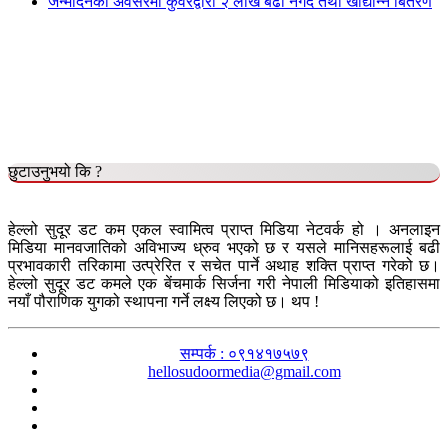
जन्मदिनको अवसरमा कुँवरद्वारा २ लाख बढी नगद तथा खाद्यान्न बितरण
छुटाउनुभयो कि ?
हेल्लो सुदूर डट कम एकल स्वामित्व प्राप्त मिडिया नेटवर्क हो । अनलाइन
मिडिया मानवजातिको अविभाज्य ध्रुव भएको छ र यसले मानिसहरूलाई बढी
प्रभावकारी तरिकामा उत्प्रेरित र सचेत पार्ने अथाह शक्ति प्राप्त गरेको छ।
हेल्लो सुदूर डट कमले एक बेंचमार्क सिर्जना गरी नेपाली मिडियाको इतिहासमा
नयाँ पौराणिक युगको स्थापना गर्ने लक्ष्य लिएको छ। थप !
सम्पर्क : ०९१४१७५७९
hellosudoormedia@gmail.com