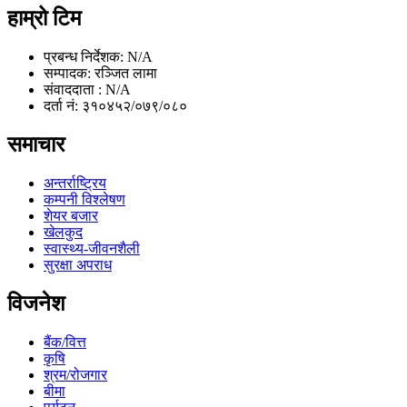
हाम्रो टिम
प्रबन्ध निर्देशक: N/A
सम्पादक: रञ्जित लामा
संवाददाता : N/A
दर्ता नं: ३१०४५२/०७९/०८०
समाचार
अन्तर्राष्ट्रिय
कम्पनी विश्लेषण
शेयर बजार
खेलकुद
स्वास्थ्य-जीवनशैली
सुरक्षा अपराध
विजनेश
बैंक/वित्त
कृषि
श्रम/रोजगार
बीमा