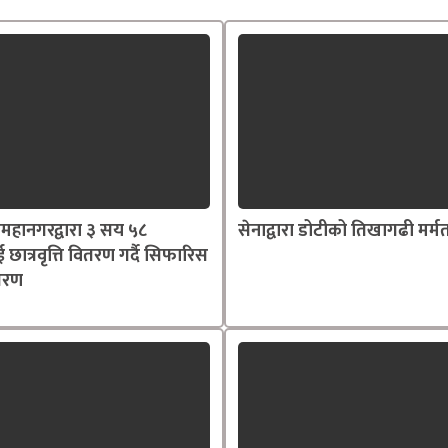
महानगरद्वारा ३ सय ५८
सेनाद्वारा डोटीको तिखागढी मर्म
ाई छात्रवृत्ति वितरण गर्दै सिफारिस
्तरण