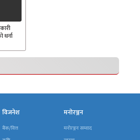
दकारी
ो धर्ना
विजनेश
मनोरञ्जन
बैंक/वित्त
मनोरञ्जन सम्वाद