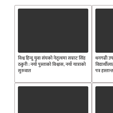
विश्व हिन्दु युवा संघको नेतृत्वमा सम्राट सिंह
धनगढी उप
ठकुरी : नयाँ पुस्ताको विश्वास, नयाँ यात्राको
विद्यार्थील
सुरुवात
पत्र हस्तान