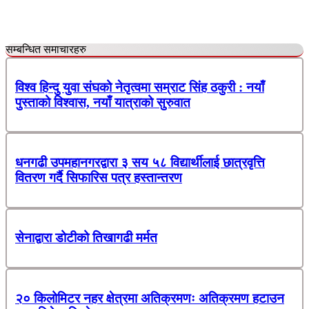
सम्बन्धित समाचारहरु
विश्व हिन्दु युवा संघको नेतृत्वमा सम्राट सिंह ठकुरी : नयाँ
पुस्ताको विश्वास, नयाँ यात्राको सुरुवात
धनगढी उपमहानगरद्वारा ३ सय ५८ विद्यार्थीलाई छात्रवृत्ति
वितरण गर्दै सिफारिस पत्र हस्तान्तरण
सेनाद्वारा डोटीको तिखागढी मर्मत
२० किलोमिटर नहर क्षेत्रमा अतिक्रमणः अतिक्रमण हटाउन