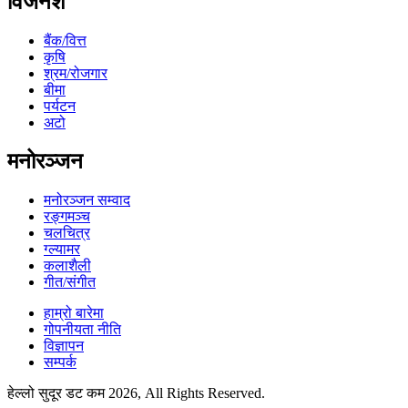
विजनेश
बैंक/वित्त
कृषि
श्रम/रोजगार
बीमा
पर्यटन
अटो
मनोरञ्जन
मनोरञ्जन सम्वाद
रङ्गमञ्च
चलचित्र
ग्ल्यामर
कलाशैली
गीत/संगीत
हाम्रो बारेमा
गोपनीयता नीति
विज्ञापन
सम्पर्क
हेल्लो सुदूर डट कम 2026, All Rights Reserved.