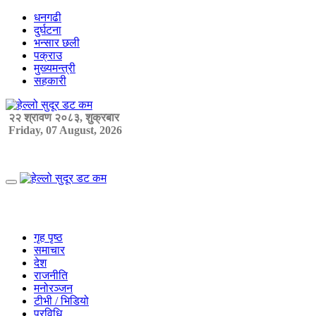
Skip
धनगढी
to
दुर्घटना
content
भन्सार छली
पक्राउ
मुख्यमन्त्री
सहकारी
२२ श्रावण २०८३, शुक्रबार
Friday, 07 August, 2026
Primary
Menu
गृह पृष्ठ
समाचार
देश
राजनीति
मनोरञ्जन
टीभी / भिडियो
प्रविधि