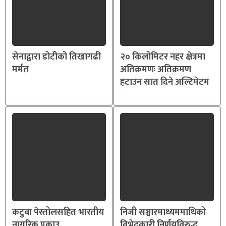
सेनाद्वारा डोटीको तिखागढी
२० किलोमिटर नहर क्षेत्रमा
मर्मत
अतिक्रमणः अतिक्रमण
हटाउन सात दिने अल्टिमेटम
कटुवा पेस्तोलसहित भारतीय
निजी सञ्चारमाध्यममाथिको
नागरिक पक्राउ
विभेदकारी निर्णयविरुद्ध