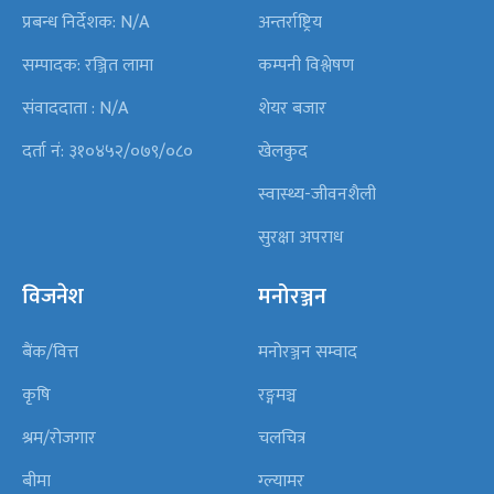
प्रबन्ध निर्देशक: N/A
अन्तर्राष्ट्रिय
सम्पादक: रञ्जित लामा
कम्पनी विश्लेषण
संवाददाता : N/A
शेयर बजार
दर्ता नं: ३१०४५२/०७९/०८०
खेलकुद
स्वास्थ्य-जीवनशैली
सुरक्षा अपराध
विजनेश
मनोरञ्जन
बैंक/वित्त
मनोरञ्जन सम्वाद
कृषि
रङ्गमञ्च
श्रम/रोजगार
चलचित्र
बीमा
ग्ल्यामर