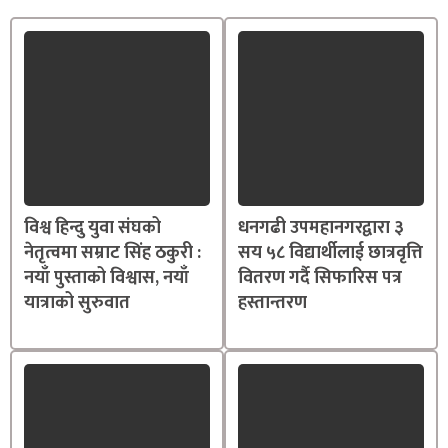
विश्व हिन्दु युवा संघको
धनगढी उपमहानगरद्वारा ३
नेतृत्वमा सम्राट सिंह ठकुरी :
सय ५८ विद्यार्थीलाई छात्रवृत्ति
नयाँ पुस्ताको विश्वास, नयाँ
वितरण गर्दै सिफारिस पत्र
यात्राको सुरुवात
हस्तान्तरण